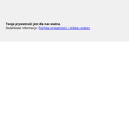
RODO Zgodne
RODO przyjazne narzędzia
Twoja prywatność jest dla nas ważna.
Dodatkowe informacje:
Polityka prywatności i plików cookies
.