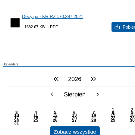
Decyzja - KR.RZT.70.397.2021
Pobie
1682.67 KB
Kalendarz
2026
poprzedni rok
następny rok
Sierpień
poprzedni miesiąc
następny miesiąc
PN
WT
ŚR
CZ
PI
SO
NI
1
2
3
4
5
6
7
8
9
10
11
12
13
14
15
16
17
18
19
20
21
22
23
24
25
26
27
28
29
30
31
Zobacz wszystkie